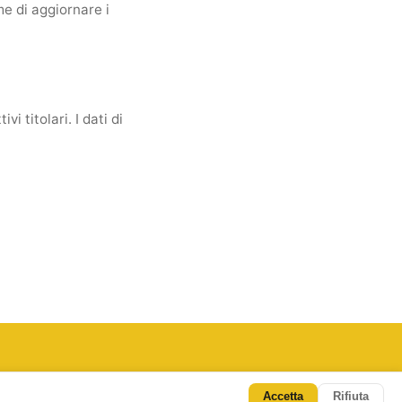
me di aggiornare i
i titolari. I dati di
Accetta
Rifiuta