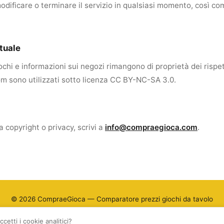
i modificare o terminare il servizio in qualsiasi momento, così co
ttuale
chi e informazioni sui negozi rimangono di proprietà dei rispettiv
sono utilizzati sotto licenza CC BY-NC-SA 3.0.
 a copyright o privacy, scrivi a
info@compraegioca.com
.
© 2026 CompraeGioca — Comparatore prezzi giochi da tavolo
FAQ
Privacy
Termini
Cookie
etti i cookie analitici?