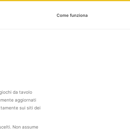
Come funziona
giochi da tavolo
emente aggiornati
ttamente sui siti dei
rescelti. Non assume