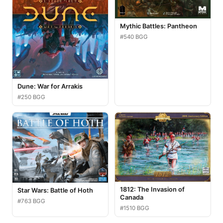
Mythic Battles: Pantheon
#540 BGG
Dune: War for Arrakis
#250 BGG
1812: The Invasion of
Star Wars: Battle of Hoth
Canada
#763 BGG
#1510 BGG