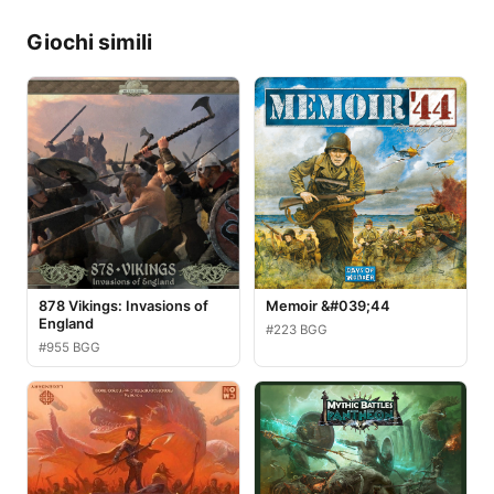
Giochi simili
878 Vikings: Invasions of
Memoir &#039;44
England
#223 BGG
#955 BGG