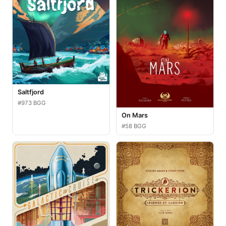
Saltfjord
#973 BGG
On Mars
#58 BGG